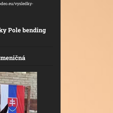
odeo.eu/vysledky-
iky Pole bending
ameničná