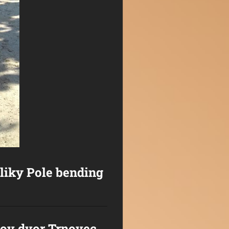
liky Pole bending
gov dvor Trnovec