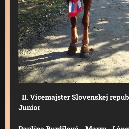
II. Vicemajster Slovenskej repub
Junior
Paulína Burdilová - Marry - Lán