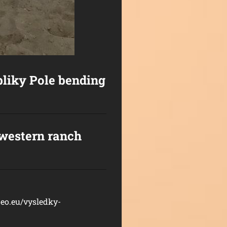
bliky Pole bending
western ranch
eo.eu/vysledky-