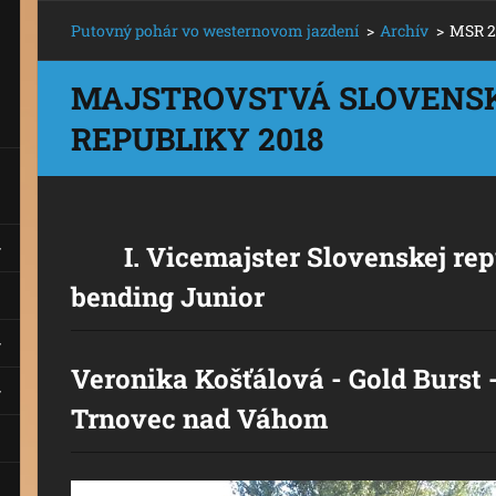
Putovný pohár vo westernovom jazdení
>
Archív
>
MSR 2
MAJSTROVSTVÁ SLOVENS
REPUBLIKY 2018
I. Vicemajster Slovenskej rep
bending Junior
Veronika Košťálová - Gold Burst 
Trnovec nad Váhom