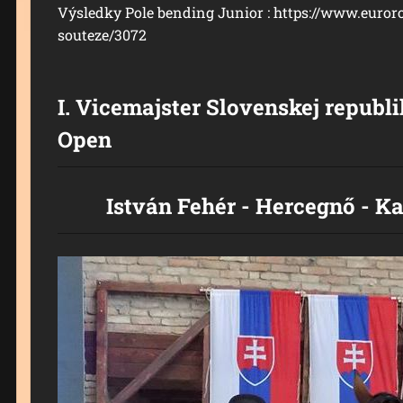
Výsledky Pole bending Junior : https://www.euror
souteze/3072
I. Vicemajster Slovenskej republ
Open
István Fehér - Hercegnő - K