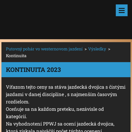
Putovný pohár vo westernovom jazdení
>
Výsledky
>
Kontinuita
KONTINUITA 2023
Víťazom tejto ceny sa stáva jazdecká dvojica s čistými
jazdami v danej disciplíne , s najmenším časovým
rozdielom.
Oceňuje sa na každom preteku, nezávisle od
kategórií.
Na vyhodnotení PPWJ sa ocení jazdecká dvojica,
ktorá získala najväčší počet týchto ocenení.