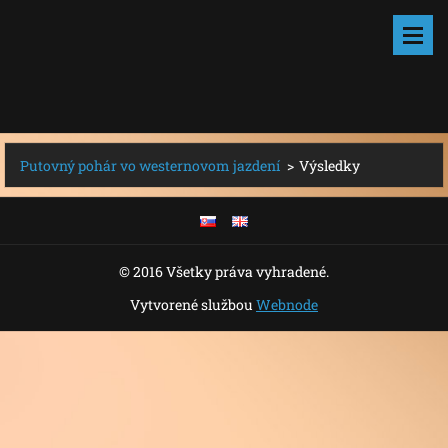
Putovný pohár vo westernovom jazdení
>
Výsledky
© 2016 Všetky práva vyhradené.
Vytvorené službou
Webnode