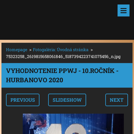
Homepage
>
Fotogaléria: Úvodná stránka
>
75323258_2619815658061846_5187394223741075456_n.jpg
VYHODNOTENIE PPWJ - 10.ROČNÍK -
HURBANOVO 2020
PREVIOUS
SLIDESHOW
NEXT