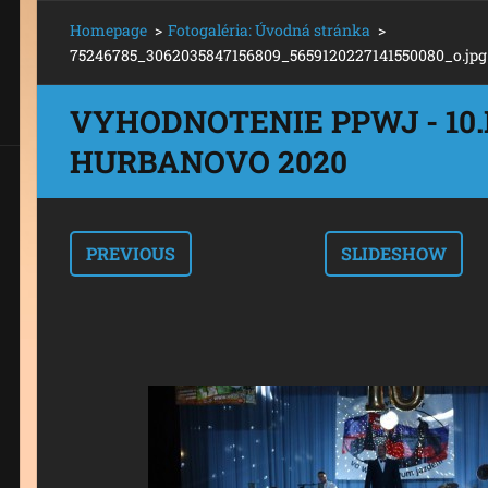
Homepage
>
Fotogaléria: Úvodná stránka
>
75246785_3062035847156809_5659120227141550080_o.jpg
VYHODNOTENIE PPWJ - 10.
HURBANOVO 2020
PREVIOUS
SLIDESHOW