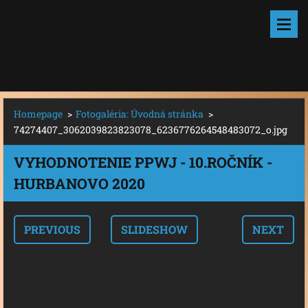
Homepage
>
Fotogaléria: Úvodná stránka
>
74274407_3062039823823078_6236776264548483072_o.jpg
VYHODNOTENIE PPWJ - 10.ROČNÍK -
HURBANOVO 2020
PREVIOUS
SLIDESHOW
NEXT